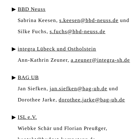
BBD Neuss
Sabrina Keesen,
s.keesen@bbd-neuss.de
und
Silke Fuchs,
s.fuchs@bbd-neuss.de
integra Lübeck und Ostholstein
Ann-Kathrin Zeuner,
a.zeuner@integra-sh.de
BAG UB
Jan Siefken,
jan.siefken@bag-ub.de
und
Dorothee Jarke,
dorothee.jarke@bag-ub.de
ISL e.V.
Wiebke Schär und Florian Preußger,