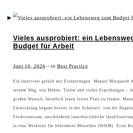
n
i
,
c
d
h
Vieles ausprobiert: ein Lebenswe
a
t
Budget für Arbeit
n
i
n
g
Juni 10, 2026
—
in
Best Practice
f
e
i
Ein Interview gefüllt mit Erinnerungen. Manuel Marquardt b
r
seinem Weg, von Höhen, Tiefen und vielen Erprobungen – 
n
I
großen Wunsch, beruflich einen festen Platz zu finden. Manu
d
n
Entwicklung begann bereits in der Schulzeit: von der Regels
e
s
Förderzentrum, anschließend innerbetriebliche Qualifizierun
t
in eine Werkstatt für behinderte Menschen (WfbM). Erste Ko
t