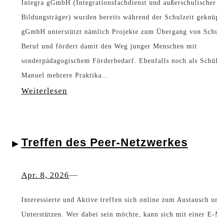
s
Integra gGmbH (Integrationsfachdienst und außerschulischer
i
Bildungsträger) wurden bereits während der Schulzeit geknüp
i
n
gGmbH unterstützt nämlich Projekte zum Übergang von Schu
c
k
Beruf und fördert damit den Weg junger Menschen mit
h
t
sonderpädagogischem Förderbedarf. Ebenfalls noch als Schül
i
Manuel mehrere Praktika…
,
r
:
Weiterlesen
r
g
V
i
e
i
c
n
Treffen des Peer-Netzwerkes
e
h
d
l
t
Apr. 8, 2026
—
w
e
i
i
s
g
Interessierte und Aktive treffen sich online zum Austausch u
e
a
Unterstützen. Wer dabei sein möchte, kann sich mit einer E-
e