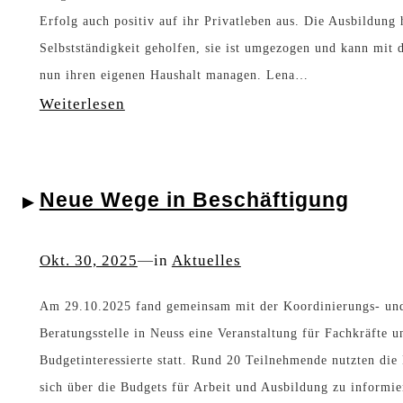
o
r
Erfolg auch positiv auf ihr Privatleben aus. Die Ausbildung h
j
F
Selbstständigkeit geholfen, sie ist umgezogen und kann mit 
e
ö
nun ihren eigenen Haushalt managen. Lena…
k
r
:
Weiterlesen
t
d
„
B
e
F
Neue Wege in Beschäftigung
u
r
i
d
s
n
Okt. 30, 2025
—
in
Aktuelles
g
c
d
e
h
e
Am 29.10.2025 fand gemeinsam mit der Koordinierungs- un
t
u
e
Beratungsstelle in Neuss eine Veranstaltung für Fachkräfte u
k
l
Budgetinteressierte statt. Rund 20 Teilnehmende nutzten die
i
sich über die Budgets für Arbeit und Ausbildung zu informie
o
e
n