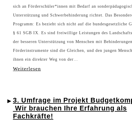
i
t
sich an Förderschüler*innen mit Bedarf an sonderpädagogisc
l
Unterstützung und Schwerbehinderung richtet. Das Besonder
e
Programm: Es bezieht sich nicht auf die bundesgesetzliche 
d
n
§ 61 SGB IX. Es sind freiwillige Leistungen des Landschafts
u
t
der besseren Unterstützung von Menschen mit Behinderungen
n
a
Förderinstrumente sind die Gleichen, und den jungen Mensc
g
u
ihnen ein direkter Weg von der…
a
:
Weiterlesen
f
u
A
d
f
k
e
3. Umfrage im Projekt Budgetkom
d
t
m
Wir brauchen Ihre Erfahrung als
e
i
F
Fachkräfte!
n
o
a
a