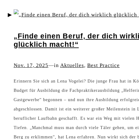
b
.
k
I
e
U
a
n
i
m
m
k
„Finde einen Beruf, der dich wirkl
t
f
S
l
glücklich macht!“
s
r
i
u
m
a
n
s
Nov. 17, 2025
—
in
Aktuelles
, 
Best Practice
a
g
a
i
Erinnern Sie sich an Lena Vogelei? Die junge Frau hat in K
r
e
v
o
Budget für Ausbildung die Fachpraktikerausbildung „Helferi
k
i
o
n
Gastgewerbe“ begonnen – und nun ihre Ausbildung erfolgrei
t
m
n
abgeschlossen. Damit ist ein weiterer großer Meilenstein in 
P
d
beruflicher Laufbahn geschafft. Es war ein Weg mit vielen 
Tiefen. „Manchmal muss man durch viele Täler gehen, um e
r
e
Berg zu erklimmen“, hat Lena erfahren. Nun wirkt sich der 