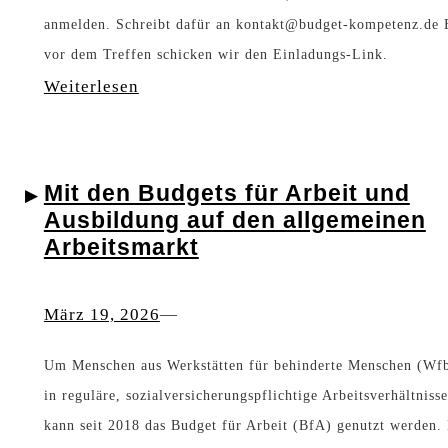
e
anmelden. Schreibt dafür an kontakt@budget-kompetenz.de 
u
s
vor dem Treffen schicken wir den Einladungs-Link.
i
s
I
:
Weiterlesen
n
p
n
T
W
r
s
r
e
o
t
Mit den Budgets für Arbeit und
e
g
b
r
Ausbildung auf den allgemeinen
f
“
i
Arbeitsmarkt
u
f
e
m
e
r
März 19, 2026
—
e
n
t
n
Um Menschen aus Werkstätten für behinderte Menschen (Wf
d
:
t
in reguläre, sozialversicherungspflichtige Arbeitsverhältniss
e
e
kann seit 2018 das Budget für Arbeit (BfA) genutzt werden. 
s