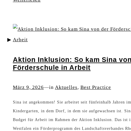
b
r
B
e
b
u
i
e
d
t
i
g
t
e
Aktion Inklusion: So kam Sina von
u
t
Förderschule in Arbeit
n
-
d
k
März 9, 2026
—
in
Aktuelles
, 
Best Practice
A
o
Sina ist angekommen! Sie arbeitet seit fünfeinhalb Jahren i
u
m
Kindergarten, in dem Dorf, in dem sie aufgewachsen ist. Si
s
p
Budget für Arbeit im Rahmen der Aktion Inklusion. Das ist 
b
e
Westfalen ein Förderprogramm des Landschaftsverbandes Rhe