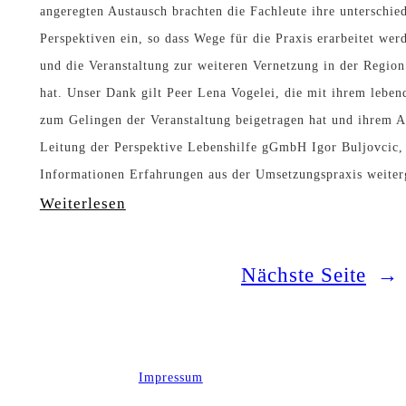
angeregten Austausch brachten die Fachleute ihre unterschie
m
i
e
Perspektiven ein, so dass Wege für die Praxis erarbeitet wer
p
n
n
und die Veranstaltung zur weiteren Vernetzung in der Region
e
A
B
hat. Unser Dank gilt Peer Lena Vogelei, die mit ihrem leben
t
r
zum Gelingen der Veranstaltung beigetragen hat und ihrem A
e
Leitung der Perspektive Lebenshilfe gGmbH Igor Buljovcic, 
e
b
r
Informationen Erfahrungen aus der Umsetzungspraxis weit
n
e
u
:
Weiterlesen
z
i
f
N
–
t
,
e
Nächste Seite
→
d
u
W
e
e
i
r
W
Impressum
r
d
e