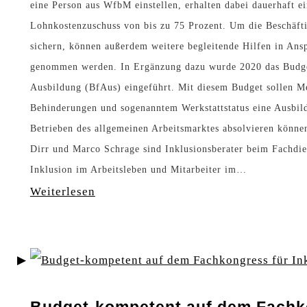
eine Person aus WfbM einstellen, erhalten dabei dauerhaft e
i
P
Lohnkostenzuschuss von bis zu 75 Prozent. Um die Beschäft
n
sichern, können außerdem weitere begleitende Hilfen in Ans
e
L
genommen werden. In Ergänzung dazu wurde 2020 das Budge
e
e
Ausbildung (BfAus) eingeführt. Mit diesem Budget sollen M
r
b
Behinderungen und sogenanntem Werkstattstatus eine Ausbil
-
Betrieben des allgemeinen Arbeitsmarktes absolvieren könn
e
N
Dirr und Marco Schrage sind Inklusionsberater beim Fachdie
n
Inklusion im Arbeitsleben und Mitarbeiter im…
e
s
:
Weiterlesen
t
w
M
z
e
i
w
g
t
e
z
d
r
u
Budget-kompetent auf dem Fach