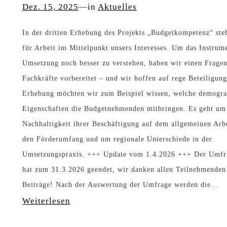
n
c
Dez. 15, 2025
—
in
Aktuelles
l
I
h
In der dritten Erhebung des Projekts „Budgetkompetenz“ ste
l
n
k
für Arbeit im Mittelpunkt unsers Interesses. Um das Instrum
g
k
o
Umsetzung noch besser zu verstehen, haben wir einen Fragen
e
l
n
Fachkräfte vorbereitet – und wir hoffen auf rege Beteiligung
m
u
g
Erhebung möchten wir zum Beispiel wissen, welche demogra
e
Eigenschaften die Budgetnehmenden mitbringen. Es geht um
s
r
Nachhaltigkeit ihrer Beschäftigung auf dem allgemeinen Arb
i
i
e
den Förderumfang und um regionale Unterschiede in der
n
o
s
Umsetzungspraxis. +++ Update vom 1.4.2026 +++ Der Umfr
e
n
s
hat zum 31.3.2026 geendet, wir danken allen Teilnehmenden 
n
:
f
Beiträge! Nach der Auswertung der Umfrage werden die…
A
:
Weiterlesen
S
ü
r
3
o
r