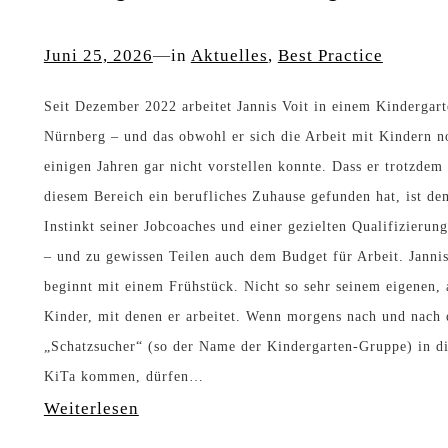
a
Juni 25, 2026
—
in
Aktuelles
, 
Best Practice
l
l
Seit Dezember 2022 arbeitet Jannis Voit in einem Kindergart
Nürnberg – und das obwohl er sich die Arbeit mit Kindern n
e
einigen Jahren gar nicht vorstellen konnte. Dass er trotzdem
L
diesem Bereich ein berufliches Zuhause gefunden hat, ist de
u
Instinkt seiner Jobcoaches und einer gezielten Qualifizierun
s
– und zu gewissen Teilen auch dem Budget für Arbeit. Jannis
t
beginnt mit einem Frühstück. Nicht so sehr seinem eigenen,
Kinder, mit denen er arbeitet. Wenn morgens nach und nach 
h
„Schatzsucher“ (so der Name der Kindergarten-Gruppe) in di
a
KiTa kommen, dürfen…
b
:
Weiterlesen
e
R